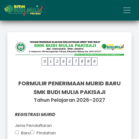
O
L
2
6
2
7
0
0
8
OL2627008
FORMULIR PENERIMAAN MURID BARU
SMK BUDI MULIA PAKISAJI
Tahun Pelajaran 2026–2027
REGISTRASI MURID
Jenis Pendaftaran
Baru
Pindahan